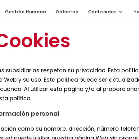
Gestión Humana
Gobierno
Contenidos
H
 Cookies
s subsidiarias respetan su privacidad. Esta políti
a Web y su uso. Esta política puede ser actualiz
ando. Al utilizar esta página y/o al proporciona
ta política.
nformación personal
rmación como su nombre, dirección, número telefó
usted puede visitar nuestra página Web sin propo