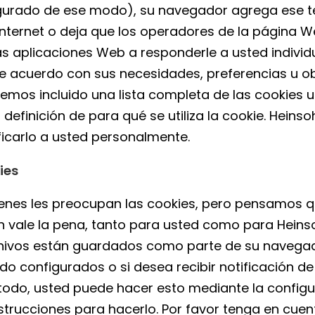
urado de ese modo), su navegador agrega ese te
 Internet o deja que los operadores de la página W
las aplicaciones Web a responderle a usted indivi
acuerdo con sus necesidades, preferencias u objec
emos incluido una lista completa de las cookies u
efinición de para qué se utiliza la cookie. Heinso
icarlo a usted personalmente.
ies
nes les preocupan las cookies, pero pensamos qu
n vale la pena, tanto para usted como para Heins
hivos están guardados como parte de su navegador 
o configurados o si desea recibir notificación de 
 todo, usted puede hacer esto mediante la config
trucciones para hacerlo. Por favor tenga en cuent