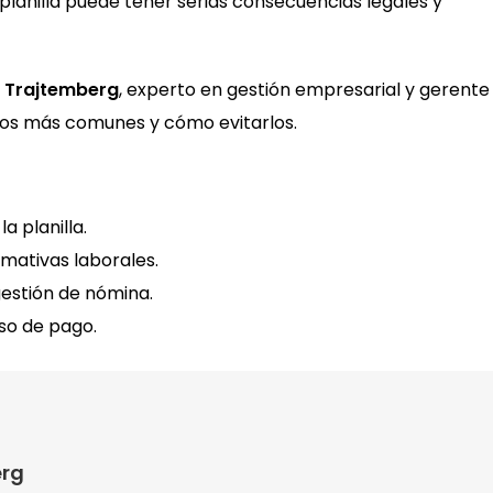
planilla puede tener serias consecuencias legales y
n Trajtemberg
, experto en gestión empresarial y gerente
allos más comunes y cómo evitarlos.
a planilla.
mativas laborales.
gestión de nómina.
so de pago.
erg